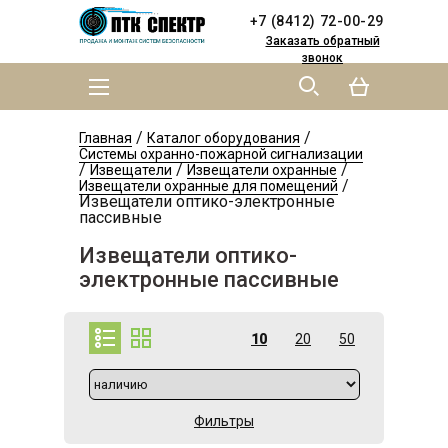
Skip to
Skip to
+7 (8412) 72-00-29
main
navigation
content
Заказать обратный
звонок
MAIN MENU
YOU ARE HERE
/
/
Главная
Каталог оборудования
Системы охранно-пожарной сигнализации
/
/
/
Извещатели
Извещатели охранные
/
Извещатели охранные для помещений
Извещатели оптико-электронные
пассивные
Извещатели оптико-
электронные пассивные
10
20
50
Фильтры