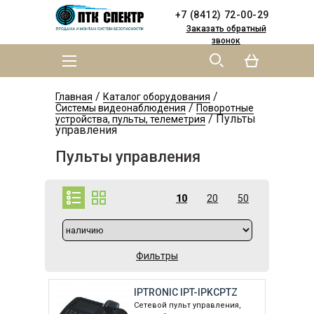
Skip to
Skip to
+7 (8412) 72-00-29
main
navigation
content
Заказать обратный
звонок
MAIN MENU
YOU ARE HERE
/
/
Главная
Каталог оборудования
/
Системы видеонаблюдения
Поворотные
/
Пульты
устройства, пульты, телеметрия
управления
Пульты управления
10
20
50
Фильтры
IPTRONIC IPT-IPKCPTZ
Cетевой пульт управления,