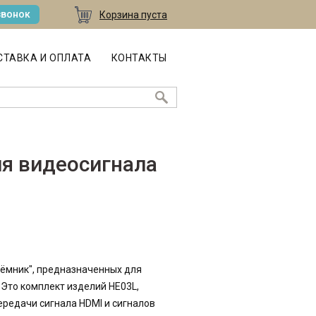
звонок
Корзина пуста
ТАВКА И ОПЛАТА
КОНТАКТЫ
ля видеосигнала
иёмник", предназначенных для
 Это комплект изделий HE03L,
редачи сигнала HDMI и сигналов