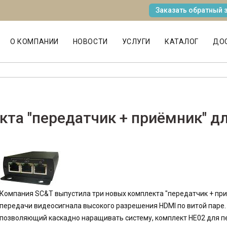
Заказать обратный 
MAIN MENU
О КОМПАНИИ
НОВОСТИ
УСЛУГИ
КАТАЛОГ
ДОС
кта "передатчик + приёмник" д
Компания SC&T выпустила три новых комплекта "передатчик + пр
передачи видеосигнала высокого разрешения HDMI по витой паре.
позволяющий каскадно наращивать систему, комплект HE02 для пе