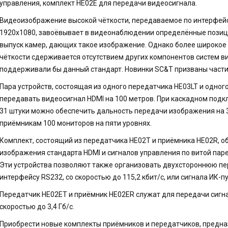
управления, комплект HE02E для передачи видеосигнала.
Видеоизображение высокой чёткости, передаваемое по интерфей
1920x1080, завоёвывает в видеонаблюдении определённые позиц
выпуск камер, дающих такое изображение. Однако более широкое
чёткости сдерживается отсутствием других компонентов систем 
поддерживали бы данный стандарт. Новинки SC&T призваны части
Пара устройств, состоящая из одного передатчика HE03LT и одног
передавать видеосигнал HDMI на 100 метров. При каскадном подк
31 штуки можно обеспечить дальность передачи изображения на 
приёмникам 100 мониторов на пяти уровнях.
Комплект, состоящий из передатчика HE02T и приёмника HE02R, 
изображения стандарта HDMI и сигналов управления по витой паре н
Эти устройства позволяют также организовать двухстороннюю пе
интерфейсу RS232, со скоростью до 115,2 кбит/с, или сигнала ИК-пу
Передатчик HE02ET и приёмник HE02ER служат для передачи сигна
скоростью до 3,4 Гб/с.
Приобрести новые комплекты приёмников и передатчиков, предна