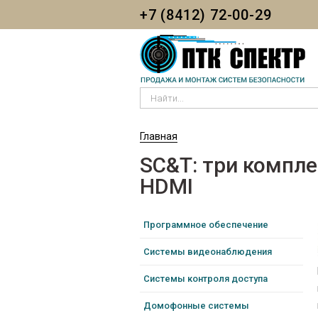
Skip to
Skip to
+7 (8412) 72-00-29
main
navigation
content
Найти...
YOU ARE HERE
Главная
SC&T: три компле
HDMI
Программное обеспечение
Системы видеонаблюдения
Системы контроля доступа
Домофонные системы