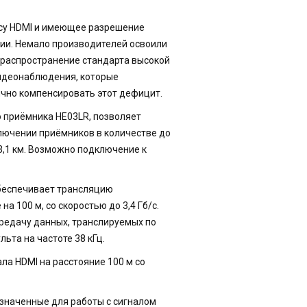
су HDMI и имеющее разрешение
ии. Немало производителей освоили
 распространение стандарта высокой
видеонаблюдения, которые
чно компенсировать этот дефицит.
о приёмника HE03LR, позволяет
лючении приёмников в количестве до
3,1 км. Возможно подключение к
обеспечивает трансляцию
а 100 м, со скоростью до 3,4 Гб/с.
редачу данных, транслируемых по
льта на частоте 38 кГц.
ла HDMI на расстояние 100 м со
значенные для работы с сигналом