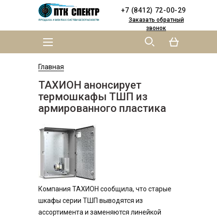
Skip to
Skip to
+7 (8412) 72-00-29
main
navigation
content
Заказать обратный
звонок
MAIN MENU
YOU ARE HERE
Главная
ТАХИОН анонсирует
термошкафы ТШП из
армированного пластика
Компания ТАХИОН сообщила, что старые
шкафы серии ТШП выводятся из
ассортимента и заменяются линейкой