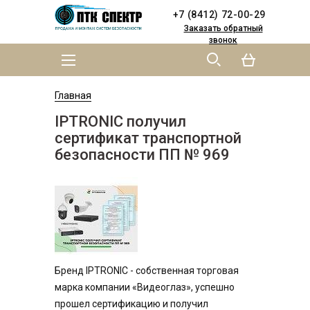
Skip to
Skip to
+7 (8412) 72-00-29
main
navigation
content
Заказать обратный
звонок
MAIN MENU
YOU ARE HERE
Главная
IPTRONIC получил
сертификат транспортной
безопасности ПП № 969
Бренд IPTRONIC - собственная торговая
марка компании «Видеоглаз», успешно
прошел сертификацию и получил